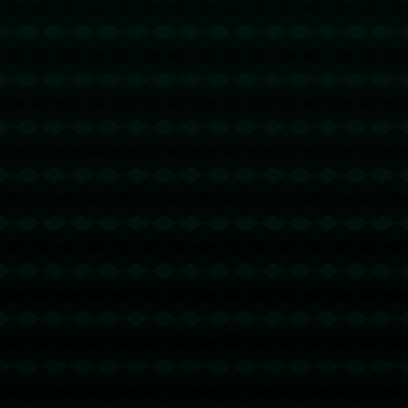
体操——世界杯安塔利亚站：男子单杠决赛赛况.
2026-06-07