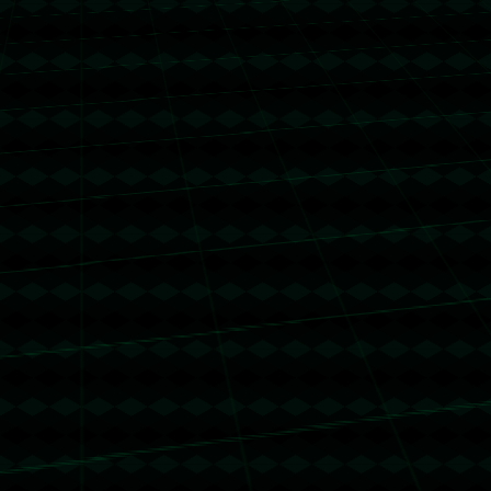
公司简介
集团新闻
企业文化
公司动态
资质荣誉
行业资讯
合作伙伴
政策法规
产品展示
联系我们
家用型
联系方式
商用型
在线留言
工业性