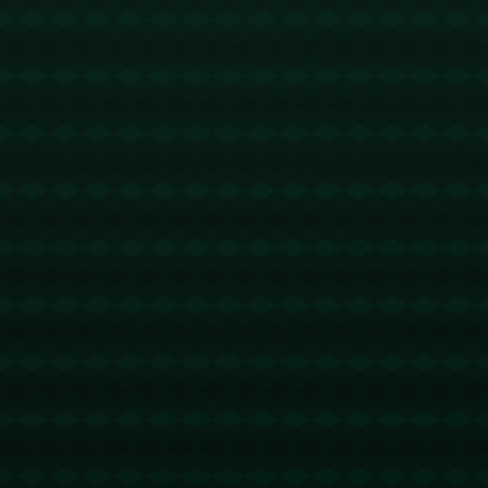
氣，並能全面掌控戰術細節。然而，也存在融合時間長的風
險，尤其是德國足球強調的傳統思想，可能與國際教練略有
衝突。
> **成功的類似案例：Jürgen Klinsmann（克林斯曼）**