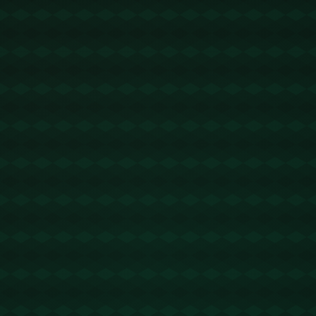
積。球員梯隊的斷層、戰術僵化、教練無法激發球員潛力等
問題，讓球迷逐漸失去信心。2018年世界杯、歐洲杯以及
2022年世界杯的中途出局證明，僅依靠以往的輝煌已無法滿
足現代賽場的需求。因此，對德國隊而言，一位**既瞭解德國
足球哲學，又具備創新戰術視角的主教練**，是目前大局翻轉
的關鍵。
---
## **選帥方案解析：多元思路衡亮得失**
對於德國隊的新帥選擇，有三種常見的方案，分別是：內部
提拔、外部挖角和本土名帥回歸。接下來，我們分別探討這
幾種可能性。
### **1. 內部提拔：年輕崛起的機遇還是冒險？**
德國足球注重梯隊建設，過往成功案例屢見不鮮，例如當年