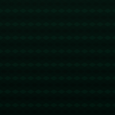
克林斯曼當初引進美式訓練理念，為德國國家隊帶來耳目一
新的變革。他合作勒夫打造了2006年世界杯的經典模式，證
明外部力量能有效借鑒傳統並改進不足。然而，這種變革需
要時間與耐心。
### **3. 本土名帥回歸：借重經驗穩住陣腳**
邀請經驗豐富的本土名帥回歸，對於目前急需穩定的德國隊
來說可能是更務實的選擇。例如，俱樂部名帥尤爾根·克洛普
（Jürgen Klopp）的名字頻繁被提起。**克洛普的足球哲學
“重金屬足球”非常符合德國足球崇尚力量與速度的特點**。然
而，他目前在利物浦的合同影響了這一選項的可行性。
> **德國精神的代表：Otto Addo？**