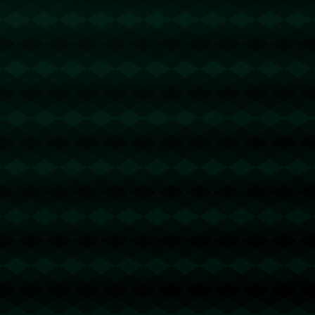
这不仅让球迷对他的期望值越来越高，也为火箭队的战
，也为未来的比赛打下了坚实的基础。相信在接下来的