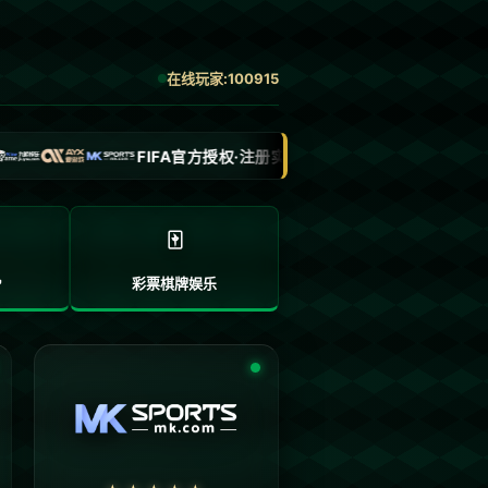
全国咨询热线：
010-7514751
联系我们