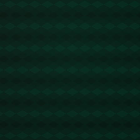
组图：火箭击退马刺 格林与队友击掌庆祝.
2026-06-11