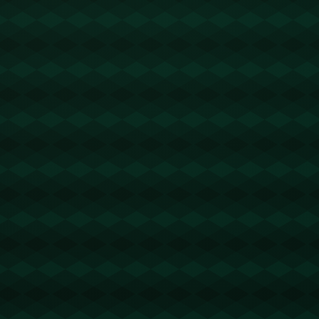
满，认为裁判过于苛刻，而内马尔这样的“受害者”往往会因其
反方观点则认为，**频繁的“假摔”确实已经让内马尔的信服力下降