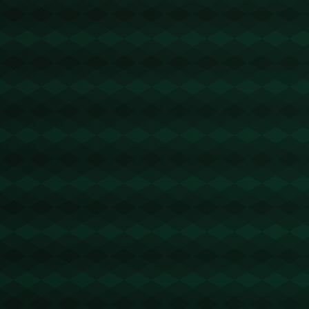
**法甲第16轮：巴黎圣日耳曼2-1斯特拉斯堡 内马
在北京时间某日凌晨结束的一场法甲第16轮焦点战中，
码，还有姆巴佩在最后时刻的成名绝杀。更值得注意
再一次看到了现代足球中技术与情绪的碰撞。
---
### **内马尔染红：争议始于一次“表演”**
本场比赛的最大转折点无疑是**内马尔在比赛第62
黄牌将其罚下。内马尔的**过于激进的情绪化表达*
直接出示红牌仍然存在争议。