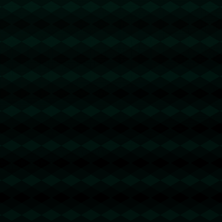
而就在比赛进入伤停补时阶段时，巴黎迎来了属于他们
守住榜首位置，也再一次证明了姆巴佩在关键时刻的冷
情绪化形成了鲜明对比。这一次绝杀也进一步巩固了姆
员在上半场的一次进攻被判越位也引发了猛烈抗议。从
”，拉大了情绪化的鸿沟。
罚错失积分。而反观斯特拉斯堡，他们在劣势局面下通