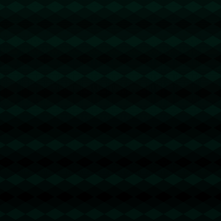
被动。少打一人的情况下，他们面临斯特拉斯堡的强势反击。然
射门，姆巴佩帮助球队完成绝杀，力保三分。这粒进球不仅为巴黎
达70%，成为球队获胜的第一功臣。他的冷静与专注和内马尔的
下，他临危不乱的表现再次奠定了自己作为未来领袖的地位。
争议也让比赛氛围更加紧张。除了对内马尔的直接红牌，巴黎队
最终维持了原判。这一系列判罚被不少巴黎球迷认为是“故意针对
素受到影响。在此前面对雷恩的比赛中，巴黎同样因几次争议判
焦点战”的不安定因素。