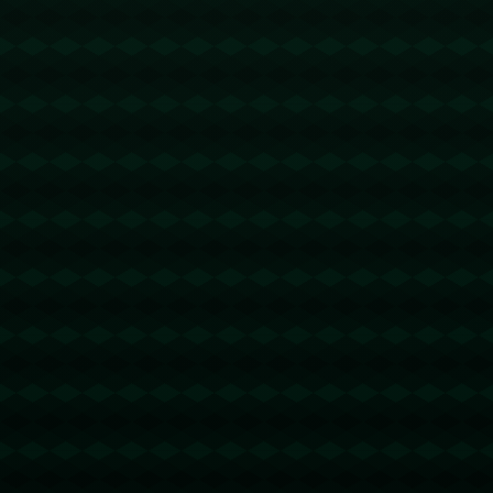
和团队意识，同时也让球迷再度感受到他的篮球智商。**哈登
精准的助攻能力不仅为快船的进攻提供了多样化选择，同时
也有效削弱了篮网的防守针对性**。
---
### **团队配合与防守策略：快船的压倒性胜利**