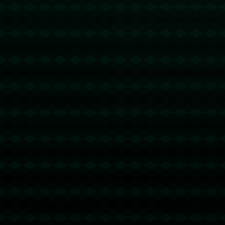
虽然祖巴茨和哈登的数据极其抢眼，但快船的团队配合也绝
非忽视的亮点。球队全场保持高效投篮命中率，并在防守端
展现了多变的阵型和快速轮转的能力，成功限制了篮网核心
凯文·杜兰特的发挥。在比赛前期，快船采用双人夹击策略，
迫使杜兰特多次传球，减少其单打机会；同时，对篮网的外
线射手布鲁斯·布朗进行重点盯防，阻止了篮网的三分球反
扑。
**这种策略的成功再度验证了快船教练组的智慧，同时也体现
了球队整体防守的纪律性和执行力。**
---
### **案例分析：快船与篮网的人员对比**
快船在阵容厚度上的优势是取胜的关键。篮网不仅缺乏像祖
巴茨这样的强大内线球员，在关键时刻也无二号组织者帮助