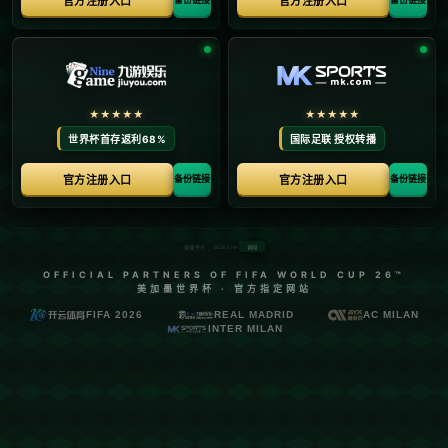
新闻中心
NEWS
公司新闻
行业资讯
快船132 - 100大胜篮网，祖巴茨、哈登数据亮
眼.
2026-06-11
**快船132-100大胜篮网，祖巴茨、哈登数据亮眼：全面解析
球队表现**
在刚结束的一场NBA激烈对决中，洛杉矶快船以**132-100**
的比分大胜布鲁克林篮网，展现出强大的团队实力和个人竞