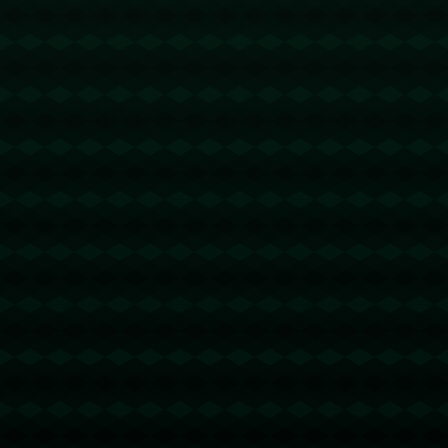
從數據層面來看，哈蘭德的進攻效率無疑是曼城致勝的關
鍵。根據統計，他在上賽季英超聯賽中打入36球，整體進球
轉化率達到了驚人的40%以上。此外，他還多次在歐冠關鍵
賽事中奉獻决定性進球，幫助球隊最終奪得大耳杯。
值得注意的是，他在與不同球隊的對碰中展示了極強的適應
能力。無論是面對如阿森納這樣的高壓防守，還是對陣技術
流的西甲勁旅，哈蘭德皆能冷靜應對，並利用自己的速度、
力量和場上直覺一錘定音。這樣的穩定性，正是曼城在新賽