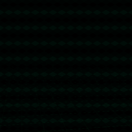
关于企业
新闻中心
公司简介
集团新闻
企业文化
公司动态
资质荣誉
行业资讯
合作伙伴
政策法规
产品展示
联系我们
家用型
联系方式
商用型
在线留言
工业性