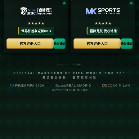
新闻中心
NEWS
公司新闻
行业资讯
曼联向阿莫林提供了一份三年合同，年薪700万
到800万欧.
2026-06-11
**曼联向阿莫林提供了一份三年合同，年薪700万到800万
欧：英超豪门的新战略**
近年来，足球界的竞争愈发激烈，各大俱乐部为了保持或增
强自己的竞争力，纷纷采取了更为积极的引援和管理策略。**