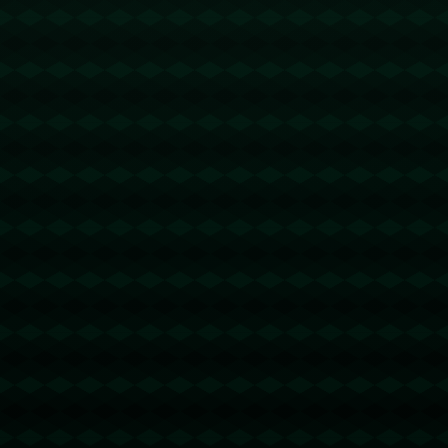
從英冠萌芽到英超崛起，諾定咸森林的故事無疑正在成為新
一代足球神話的藍本。而在這個充滿競爭的賽場上，我們拭
目以待，看他們能否完成從挑戰者到王者的蛻變。**希臘班主
馬里納基斯**的，高瞻遠矚和對成功的永不止息的追求，或許
正是寫下這段輝煌篇章的關鍵所在。