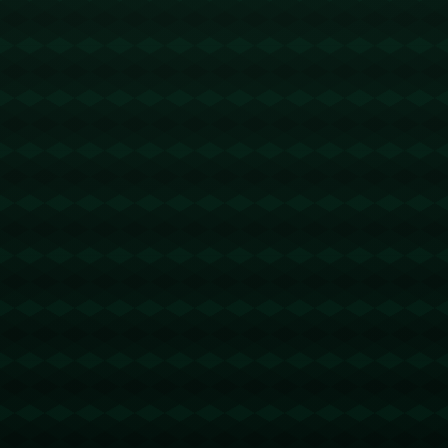
**案例分析**：其他俱樂部也在效仿這種國際化和智慧化的運
作模式。以英冠的另一勁旅福爾咸為例，他們通過引進頂尖
教練與科技支持，成功升級到英超並站穩腳跟。這顯示出現
代足球俱樂部需要的不僅僅是球場上的勝利，還需要在經營
和管理上的跨越。
然而，要真正步入英超爭標行列，諾定咸森林還有許多需要
努力之處。在**教練團隊**的穩定性和球員陣容的深度上，他
們還需要时间去打磨和收集經驗。但毫無疑問，有著這位希
臘班主的鄭重承諾，森林正在構建一個可持續成功的基礎。