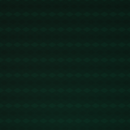
求新的高峰。隨著一位充滿激情和遠見的希臘班主的加入，
這家俱樂部正邁向一個全新的階段，從英冠力爭到英超的榮
耀殿堂。這段讓人驚喜的旅程，是否將再現足球場上的現代
童話？
在新任**希臘班主**手中，諾定咸森林正經歷一個充滿活力的
變革。馬里納基斯（Evangelos Marinakis）這位來自希臘的
足球愛好者，在2017年接手俱樂部後，帶來了一股新風。他
以獨特的管理方式和對勝利的渴望，激勵著球隊邁向新的高
度。
在他的指導下，諾定咸森林開始了一系列的轉會操作和**戰術
改革**。這讓球隊的**實力**得到顯著提升，並使得他們在英
冠聯賽中展現出色的表現。憑藉著一批新銳和經驗豐富的球
員，他們不僅成功擠身英冠前三，甚至在杯賽中屢有斬獲。