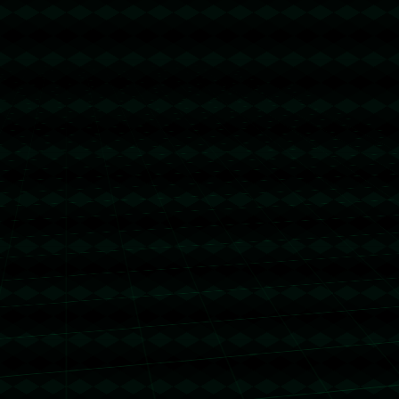
公司简介
集团新闻
企业文化
公司动态
资质荣誉
行业资讯
合作伙伴
政策法规
产品展示
联系我们
家用型
联系方式
商用型
在线留言
工业性