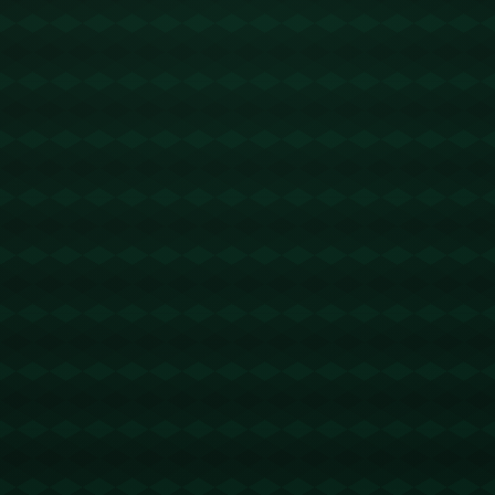
馬里納基斯對於球隊**戰略規劃**的貢獻尤為值得肯定。先是
果斷引進有潛力的年輕球員，接著是不斷完善訓練設施，以
科技支持球員的體能和技術提升。另外，他還致力於提升俱
樂部的商業價值，增強品牌影響力，讓球迷和資源不斷聚集
於諾定咸森林的旗幟之下。
需知，這樣的蛻變並不總是一帆風順。初期的困境和質疑聲
音不絕於耳，但**馬里納基斯的堅持**與他的管理團隊一同奏
效。他們將俱樂部的財務狀況迅速改善，同時也提升了球隊
的國際形象。這不僅帶來了經濟效益，還吸引了更多優秀的
人才加入俱樂部。