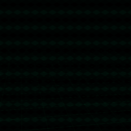
公司简介
集团新闻
企业文化
公司动态
资质荣誉
行业资讯
合作伙伴
政策法规
产品展示
联系我们
家用型
联系方式
商用型
在线留言
工业性