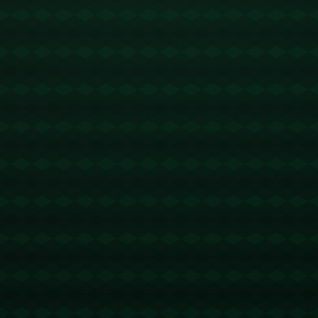
**战术分析：经验与年轻的对决**
沙波瓦洛夫以其灵活的球路和快速的移动能力而闻名，在与
纳达尔的比赛中，他充分展现了自己的天赋。然而，年轻选
手在应对比赛压力时，往往不如经验丰富的选手成熟。这一
点在对阵老将纳达尔时，尤其明显。**尽管沙波瓦洛夫在上半
场表现出色，但面对盘点机会时，他的急躁和不稳定**给了纳
达尔可乘之机。
纳达尔利用自身丰富的经验，以稳定的心态和明确的战略击
溃了对手。西班牙选手精确的球场选择和对比赛节奏的掌
控，成为了击败对手的核心策略。这场比赛不仅是两位选手
技术的较量，更是一场耐心和心理素质的竞争。
**西班牙队的整体实力**
除了纳达尔的个人表现，西班牙网球队整体的凝聚力和协作
精神也是夺冠的重要因素。他们的每一场比赛都经过精心策