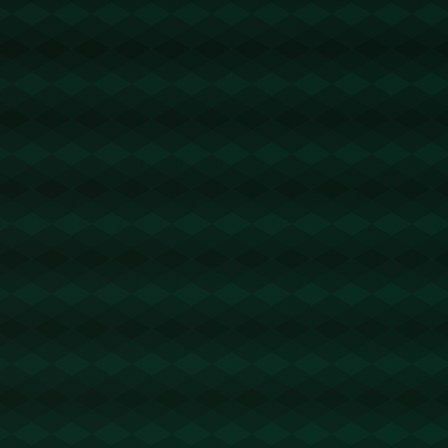
28胜1负！创造多项NBA纪录，总冠军雷霆来了.
2026-06-11