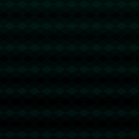
赋，更有韧性，这使得他们能在关键时刻保持冷静应对挑战。
，那一年他们靠杜兰特、威少和哈登三巨头挺进总决赛，但却没能拿
深烙印在球员们的心理层面。
28胜1负”、“NBA纪录”、“总冠军”等关键词**在球迷间的
现重新定义NBA赛场上的统治力量。
果。相信这支队伍即将迎来他们梦想的总冠军，震撼整个联盟！