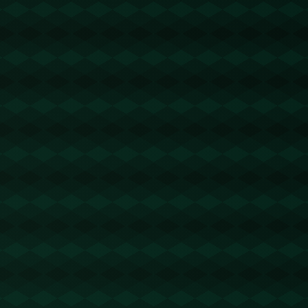
公司新闻
行业资讯