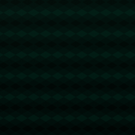
赛季中，他们将场均助攻达到联盟第一，体现出这支球队的分享球
季总冠军的强力竞争者**。如此高效的战术体系以及队员们之间