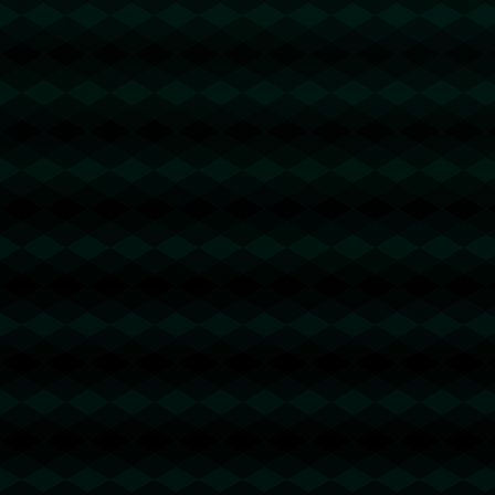
们还在持续成长。这支具备年轻活力的队伍不仅有天
案例说服力：**回顾2012年雷霆的失败教训**
的阵容重返巅峰。这种增长不仅体现在数据上，也深
### **关键词融入亮点**
这赛季的雷霆不单单是一个球队，他们是一个现象。**“
眼发挥都成为球迷和媒体的热点，而雷霆正用他们的表
雷霆的成功并不是偶然，而是多年的积累与努力的结