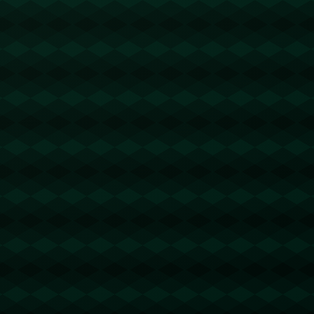
士队**，他们以127-89的大比分让“水花兄弟”始
比赛中，雷霆创造了单场三分命中率超过60%的表