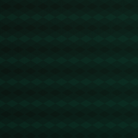
**28胜1负！创造多项NBA纪录，总冠军雷霆来了**
当我们谈论NBA赛季中的惊人表现时，谁能不被28
荷马雷霆队**以压倒性的战绩震撼全场，俯瞰群雄。
实力的人今日恐怕要刮目相看。
### **惊人战绩背后的原因**
**28胜1负的佳绩**不是偶然，而是雷霆队整体实
了他不仅是一名顶尖得分手，更是球队绝对的核心领袖
局面。