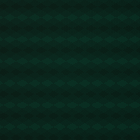
胜1负的成绩吸引？这不仅是一次常规赛的辉煌，更是一场可能改
更令人激动的是，这支球队不仅保持着极高的胜率，还打破了多
力的一次完美展现。从核心球员的个人能力到团队的默契配合，雷霆
。他场均得分超过30分，同时保持着40%以上的三分命中率