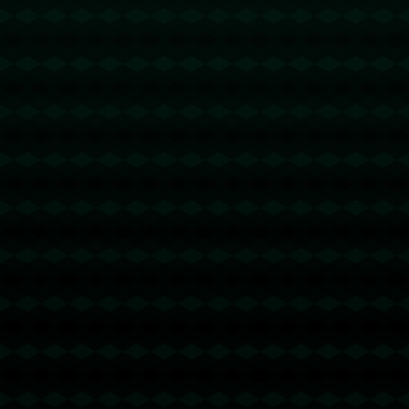
总结来看，**华科大喻家山接力跑不仅是一项体育活动，更是
一种注重健康、强化团队精神的校园文化**，它在心与体之间
搭建了一座沟通的桥梁，在自然与生活之间找到了完美的平
衡点。这一过程中，学生们挥洒的不仅是汗水，还有青春与
梦想的无穷魅力。
关于企业
新闻中心