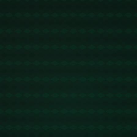
心。**本文将深入探讨引进菊池雄星是否能真正改变天使队的
命运及球队可能需要的其他改变与调整。
### 菊池雄星的潜力与局限