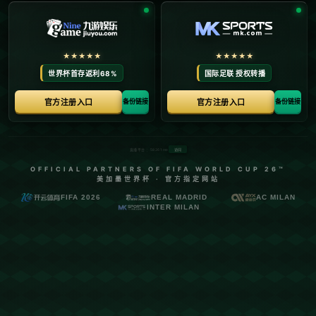
新闻中心
NEWS
公司新闻
行业资讯
找來菊池雄星當球隊王牌 天使的企圖心還不太
夠.
2026-06-11
在当今竞争激烈的职棒大联盟（MLB）中，每支球队都希望
能够通过引进顶尖球员来提高自己的综合实力，冲击更高的
荣誉。**然而，对于洛杉矶天使队来说，单单引进菊池雄星作
为球队王牌似乎还不足以显示出他们追求更大成就的企图