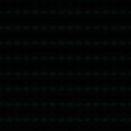
关于企业
新闻中心
公司简介
集团新闻
企业文化
公司动态
资质荣誉
行业资讯
合作伙伴
政策法规
产品展示
联系我们
家用型
联系方式