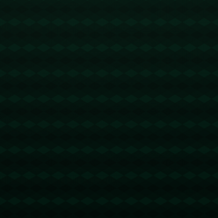
往是有风险的。**菊池近年来在MLB的表现并不稳定，伤病
和适应问题都限制了他的最佳发挥。
### 深入分析天使队的整体阵容
除了投手位置外，天使队的其他阵容也需要考量。即使有像
迈克·特劳特这样优秀的打者存在，球队整体的战绩仍然没有
显著提升。这正说明，仅凭个别明星球员的表现并不足以撑
起一支冠军级的球队。天使队需要在内野和外野的多个位置
上进行补强，才能确保在长达162场的赛季中保持竞争力。
### **综合实力的提升是关键**
现代棒球比赛越来越强调团队合作的重要性。对于天使队来
说，**提升整体综合实力不仅仅是依赖王牌投手，还包括**：
寻求更多的攻守平衡，增加板凳深度，以及提高教练组在战
略上的多样性和适应性。
### 他队成功范例