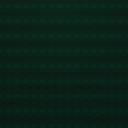
可能犯錯，最重要的是球隊的團結。我們對奧納納充滿信
心，同時也相信他會在未來的比賽中證明自己。」這段話不
僅體現了俱樂部對奧納納的信任，也為整個隊伍注入了合作
與支持的價值觀。