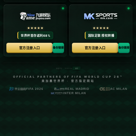
新闻中心
NEWS
公司新闻
行业资讯
《ESPN》：曼聯堅定維護奧納納，球員主動認
錯贏得尊重.
2026-06-11
**《ESPN》：曼聯堅定維護奧納納，球員主動認錯贏得尊重
**
在競爭激烈的足球世界中，球員的心態調適往往和技術能力
一樣重要。近日，曼聯門將奧納納因在比賽中的失誤備受苛