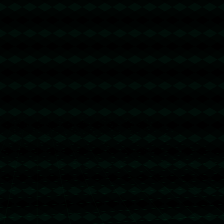
关于企业
新闻中心
公司简介
集团新闻
企业文化
公司动态
资质荣誉
行业资讯
合作伙伴
政策法规
产品展示
联系我们
家用型
联系方式
商用型
在线留言