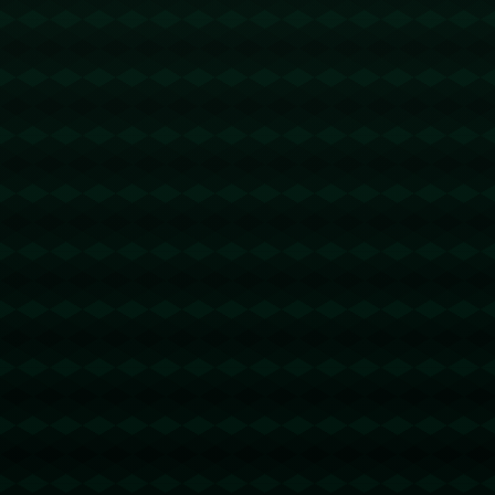
而曼聯的選擇也令人敬佩。許多俱樂部在球員表現不佳時，
通常會採取公開批評或降級處理的方式，但這種方式在某些
情況下只會進一步打擊球員的信心。相比之下，**曼聯在公開
場合表態支持奧納納，並繼續安排其參與重要賽事**，充分展
現了一支頂級足球俱樂部在管理層面的人文關懷。
### 知錯能改：現實中的成功案例
足球界中，因為誠實面對失誤而實現逆襲的案例並不少見。
前阿森納名將奧斯皮納在南美盃比賽中曾因一次失誤被全世
界關注，但他隨後在接受採訪時冷靜評價自己，強調個人成
長比一場比賽更為重要。最終，奧斯皮納不僅在俱樂部贏得
了首發位置，也在國家隊奪得了榮耀。
將其案例與奧納納當前的處境對比，我們不難發現，具備這
種「知錯能改」的心態，不僅能讓球員獲得團隊的信賴，也