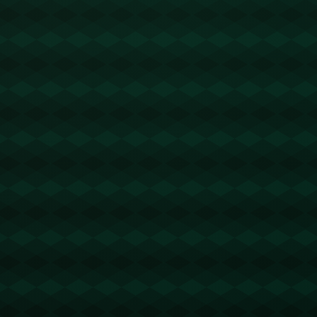
纳尔杜姆*作为一名全能中场，以其独特的技术特征和全面的场上