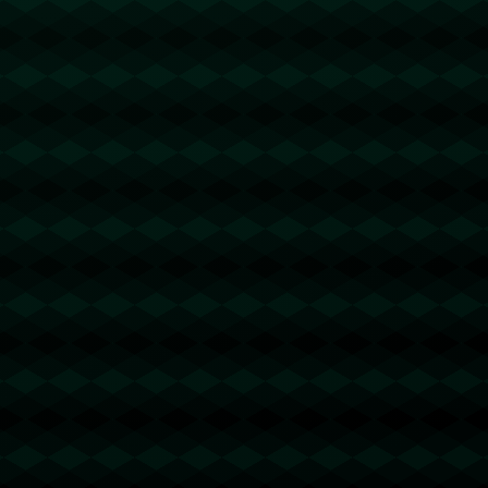
**战术变动**，这种敏锐的比赛意识使得他在动态变化
缺的*节拍器*。
球能力**，接连打入两球，为利物浦将比分扳平。当比