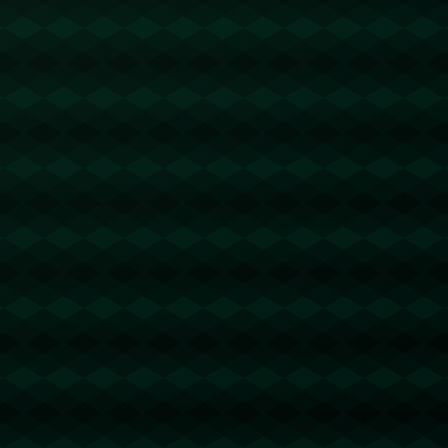
的身体素质和优秀的比赛阅读能力，他在场上的表现令
侵略性和对球权的渴望，使得他能够不断地为球队争取控球
准的传球技术，能够快速发现并创造进攻机会。此外，维纳
进球。