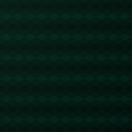
表现备受关注。本文将深入探讨维纳尔杜姆的技术特征