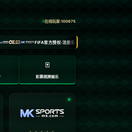
全国咨询热线：
010-7514751
联系我们