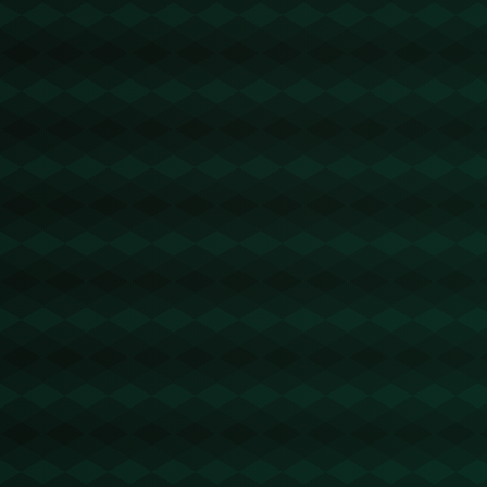
新闻中心
NEWS