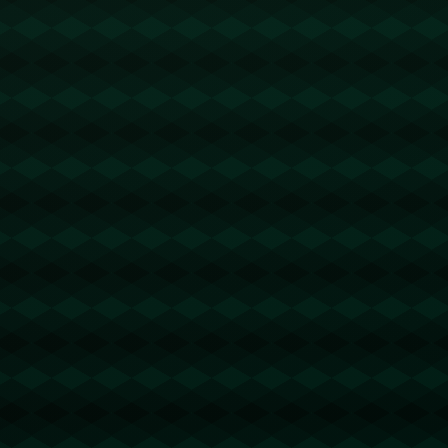
现。他不仅是球队进攻的发起者，也是防守的重要屏障。凭借出色
抗**和**拦截能力**来破坏对方的进攻节奏。他在防守中的
方的**快速反击**，展现了他在场上的重要价值。
他同样具备强大的进攻能力。他拥有敏锐的球场**视野**和精
的威胁。他曾多次凭借出色的个人技术突破对手，为球队赢得关键