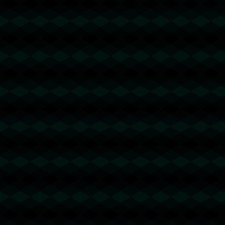
综上所述，*维纳尔杜姆*凭借其如天平般平衡的技术
出了重要贡献。无论是**防守端的稳如磐石**，还是