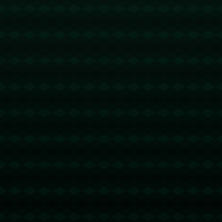
要胜利的渴望。
**关键词推荐：“利物浦的团队精神”和“利物浦英超冠军”**正是
本赛季的核心。正是这种团队精神，使得球队迅速从上一赛
季的遗憾中走出，在本赛季的关键节点始终胜券在握。
### **球迷与历史：冠军游行带来的意义**
对很多利物浦球迷来说，这座冠军奖杯的意义早已超越了比
赛本身。作为一支拥有悠久历史、无数传奇人物的俱乐部，
利物浦走向冠军游行的新篇章，更像是他们对历史传统的细
致传承。无论是队徽上“你永不独行”的标志性口号，还是球迷
在安菲尔德的倾情助威，这一切都向世界传递了一个信号：**
这个队伍和球迷团结一心，无可匹敌**。