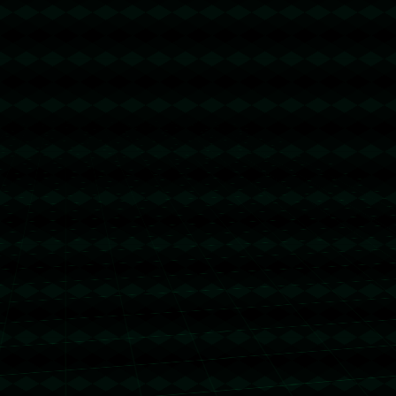
关于企业
新闻中心
公司简介
集团新闻
企业文化
公司动态
资质荣誉
行业资讯
合作伙伴
政策法规
产品展示
联系我们
家用型
联系方式
商用型
在线留言
工业性