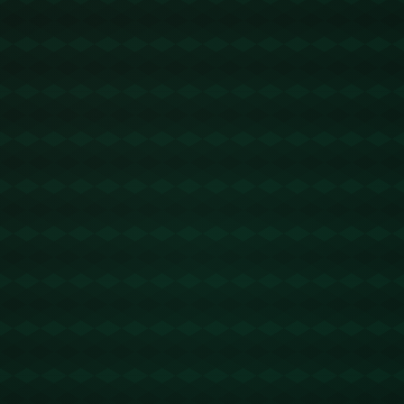
周冠宇**却选择在此时暂别F1正式车手生涯，引发了国内外
对他未来发展的无尽遐想。
回忆起迈凯伦车队曾经的辉煌，其夺冠史如同一幅瑰丽的画
卷——坚持和创新是这支传奇队伍的主旋律。在21世纪初
期，迈凯伦曾多次与总冠军擦肩而过。关键在于不断革新车
辆配置和策略调整，这让他们在2023赛季中重新崛起。车队
在高效能引擎和空气动力学设计上投入巨资，以求在技术上
取得领先。这种战略转向不仅帮助他们提升了赛车速度，也
为车队最终的胜利奠定了基础。
**周冠宇**的暂别让不少F1车迷感到意外。在漫长而充满挑战
的F1征途中，周冠宇展现了一个年轻车手所具有的无限潜
力。他凭借稳健的驾驶技术和对比赛的深刻理解，逐渐赢得
了一群忠实的粉丝。作为中国首位正式F1车手，周冠宇不仅