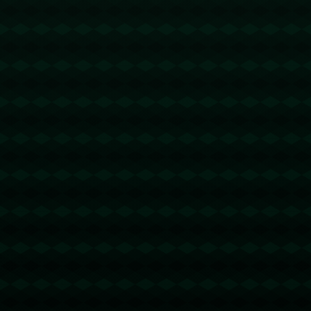
离开意甲后，这位球员转战德甲巨人拜仁慕尼黑，本以为探
索新的联赛会让他的职业生涯再上一层楼。然而，更衣室里
的气氛却相当冷淡。据悉，他刚加盟时便引发某些主力球员
的不满，主要源于他强烈的个人表达倾向以及对球队安排的
质疑。
拜仁一向注重纪律和团队性，这与他更注重个人风格的特性
大相径庭。**据知情人士透露，拜仁更衣室内的老将们对其
“独狼式行为”抱有保留态度**，这直接导致了他融入的难度大
幅提升。不少队友认为他“过于以自己为中心”，甚至在比赛中
有意无意地缺乏团队配合，这种行为让他渐渐成为众矢之
的。