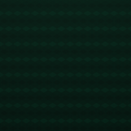
在球队核心地位之争中，他的存在似乎不断激化内部矛盾。
有消息称，一些老将对他的到来抱有抵触情绪，认为他抢走
了本该属于其他人角色的光环。即便他用高光表现帮助球队
赢得了关键胜利，却始终难以拉近与队友之间的距离。**足球
是一项集体运动，场上配合和场下环境息息相关，正是这种
团队关系的失调，让他在国米的岁月变得格外艰难。**