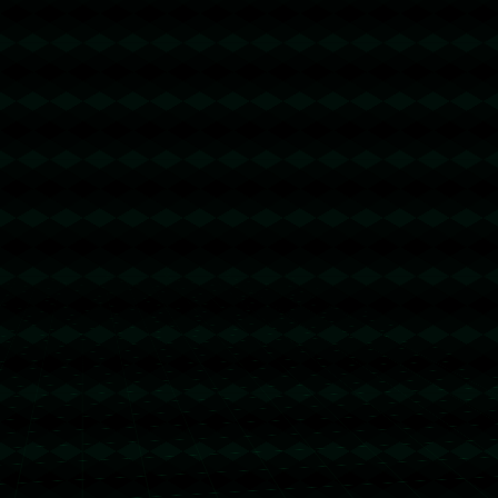
主，如果在团队关系上失衡，最终可能陷入“场上曼妙，场下
孤立”的尴尬处境。**
关于企业
新闻中心
公司简介
集团新闻
企业文化
公司动态
资质荣誉
行业资讯
合作伙伴
政策法规
产品展示
联系我们