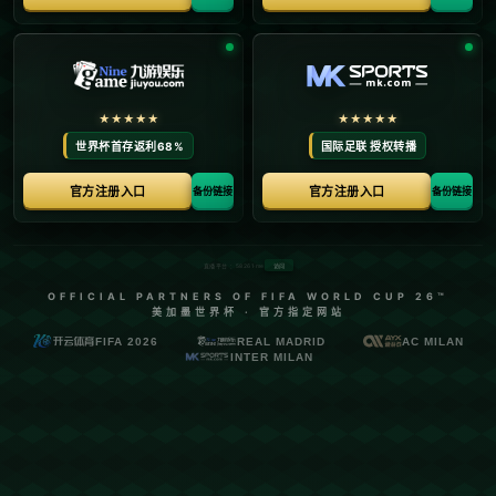
新闻中心
NEWS
公司新闻
行业资讯
先在国米不得人心，后在拜仁遭队友们针对，金
球得主照样人缘糟糕.
2026-06-11
**为何金球得主也难逃人缘危机？从国米到拜仁，场上荣耀掩
盖不了场下漩涡**