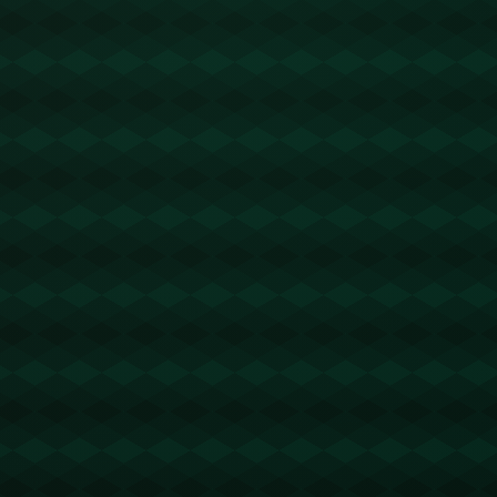
球**
表现。然而，**斯蒂芬·库里**这位金州勇士的传奇控卫，再一
成为NBA史上达到此成就的最年长球员。这不仅是个人能力的体
指标。**斯蒂芬·库里以其年长球员身份创造历史**，证明了经
多个领域拥有卓越能力。
练和对比赛的深刻理解。**在对战灰熊的赛场上，库里展现出了