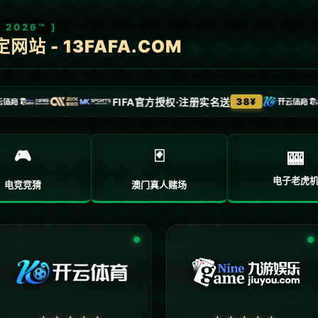
NEWS
网首页
关于我们
产品中心
新闻中心