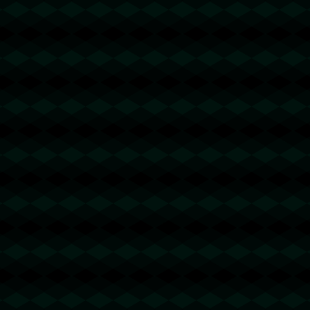
但展现了个人英雄主义，还充分融入团队配合。一方
全球篮球爱好者提供了无数的启迪和激励。无论在比赛中
010-7514751
全国热线：