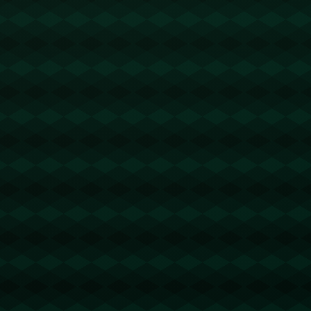
力常常被低估。然而，在赛场上，他以5篮板的统计打破了传统
赛的节奏**。