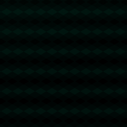
双打比赛中的协作，还是单打比赛中的策略分享，选手
点进行**个性化发挥**，也是团队成功的重要因素
组成部分。利用**高科技手段**进行对手分析与自我提