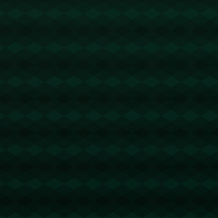
挑剔的表现悉数晋级，再次向世界展示了中国乒乓球的强大实力
够在亚洲杯这样高水平的比赛中脱颖而出？