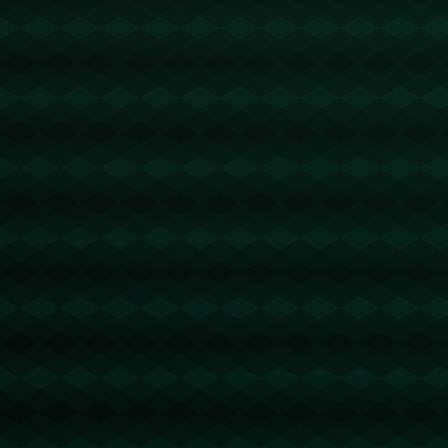
在乒乓球亚洲杯的激烈赛场上，国乒女将们凭借无可
球整体战略的成功体现。那么，是什么让国乒女将能
***训练体制与选拔标准***