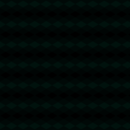
高水平比赛意味着巨大的心理压力，尤其是亚洲杯这样
头脑和积极的心态。这种无形的支持，使得选手们能
***案例分析：某比赛经典回合***
例如，在亚洲杯对阵日本队的一场关键比赛中，国乒女
关键一分。在这场比赛中，不仅体现了其卓越的临场
综上所述，国乒女将们能够在乒乓球亚洲杯中悉数晋级，绝
乓球队的成功，正是现代竞技体育综合实力的绝佳体
关于企业
新闻中心