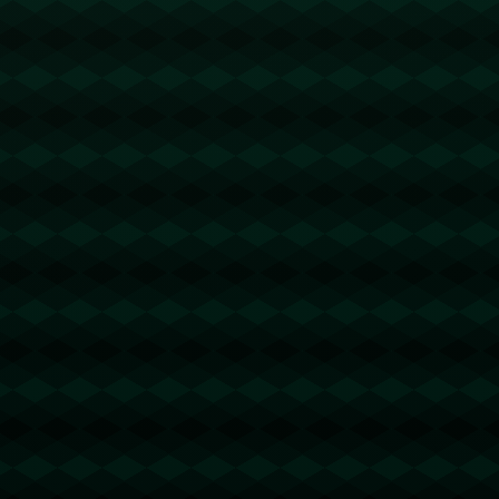
一方面，系统化的训练课程强调技术、战术和心理素质的全面提升
舞台。正因如此，无论是新晋选手还是经验丰富的老将，都能在国