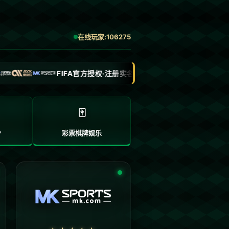
全国咨询热线：
010-7514751
联系我们