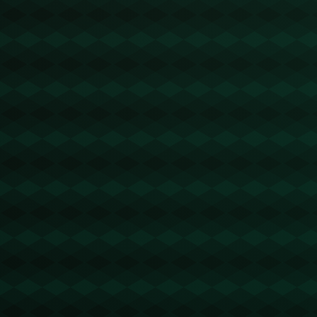
**乒乓球亚洲杯：国乒女将悉数晋级的背后策略**