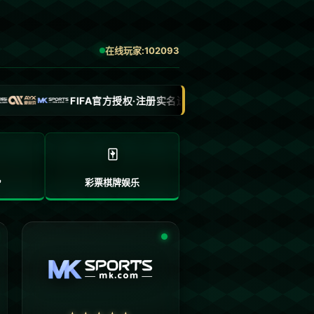
全国咨询热线：
010-7514751
联系我们