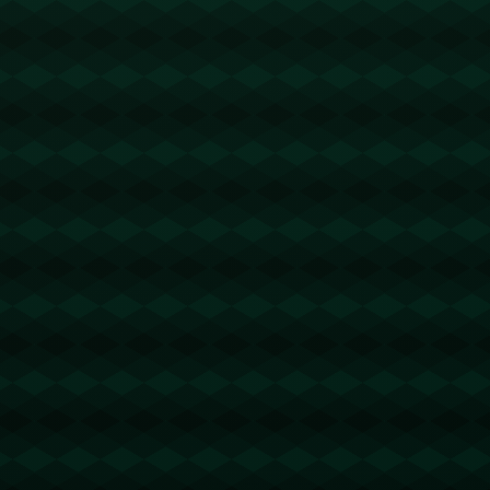
常常能够反映出各国足球文化及风格的差异，中国队在这场对决
言，这样的实战经验使得球员们在技战术理解上有了巨大的进步
，他们展现了南美足球的魅力。从控球到推进，再到临门一脚的