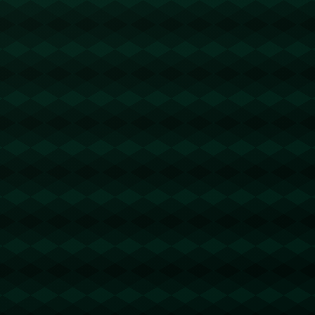
中运用了强大的防守反击策略，力求利用速度和爆发力
。
精准，巴西国奥的表现都让人印象深刻。在这样的比赛