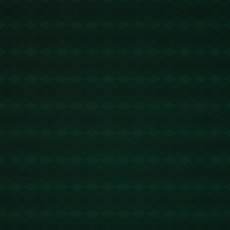
近年来，中国女足运动员在国际舞台上的表现引起了广泛关
注。然而，尽管越来越多的中国女足队员选择留洋发展，她
们在职业生涯中的实际表现却不尽如人意。今天，我们就以
“**加强自身认知和规划，以务实为首**”为核心，探讨中国女
足如何在留洋的道路上走得更远，更稳。
**务实为首：理性规划职业生涯**
选择留洋对于许多女足球员来说，意味着走上一条全新的职