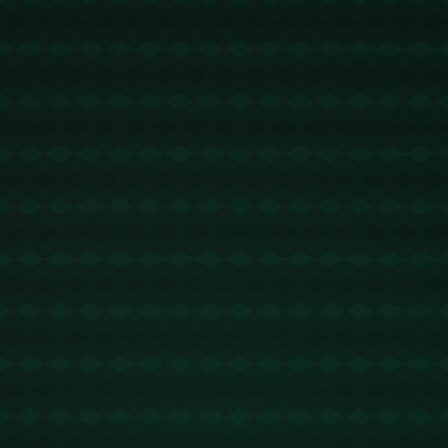
分，让湖人重现辉煌。这场比赛不仅是球队的一次胜利，更
是两位球员个人实力的精彩展示。
**里夫斯与詹姆斯：湖人双星的完美协作**
奥斯汀·里夫斯和勒布朗·詹姆斯的出色发挥成为这场比赛的亮
点。里夫斯在场上展现了他的全面进攻技能，从精准的三分
球到关键时刻的得分，他都游刃有余。里夫斯在本场比赛中
不仅以职业生涯最高得分刷新了个人记录，还展现了他的成
熟与潜力。