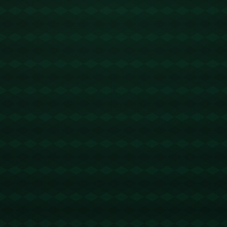
与此同时，勒布朗·詹姆斯无疑仍是湖人队的“定海神针”。他
的经验和领导力在关键时刻帮助球队稳定局势，尤其是在最
后一节，詹姆斯几次关键的**突破与助攻**成为了比赛的转折
点。他的表现不仅帮助湖人拉开比分，更彰显了他不可替代
的重要性。
**战术分析：湖人如何逆转国王**