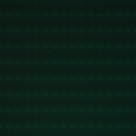
湖人队在最新一场激烈的比赛中，以卓越的表现战胜了休斯
顿火箭，这场比赛不仅让球迷沸腾，更引来了评论员雷迪克
的高度评价。在他的评论中，两位关键球员的表现成为焦
点，而这份评价也揭示了湖人队在这个赛季全新的战略布
局。
比赛一开始，火箭队以**速度和敏捷**试图突破湖人的防线。
然而，湖人队却展现出超强的适应能力，他们不仅抵挡住了
火箭的冲击，更通过**精确的防守和进攻配合**逐渐掌控比