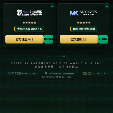
新闻中心
NEWS
公司新闻
行业资讯
湖人在主场战胜火箭！雷迪克对两位关键球员的
评价让人印象深刻.
2026-06-11
**湖人在主场战胜火箭：雷迪克对两位关键球员的评价让人印
象深刻**