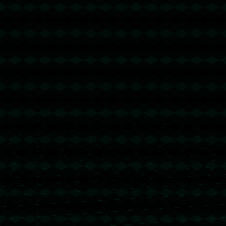
关于企业
新闻中心
公司简介
集团新闻
企业文化
公司动态
资质荣誉
行业资讯
合作伙伴
政策法规
产品展示
联系我们
家用型
联系方式
商用型
在线留言
工业性