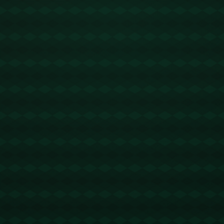
赛。勒布朗·詹姆斯依旧是行走的传奇，他以几次致命的**三
分球**和精准的传球，为球队奠定了坚实的获胜基础。
雷迪克在赛后采访中表示：“詹姆斯不仅是一位伟大的球员，
更是球队的**精神领袖**。他能够洞察比赛的发展，带领湖人
走向胜利。”正是这种领袖气质，使得詹姆斯成为球队的不可
或缺的存在。