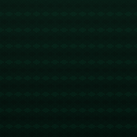
另一位让雷迪克频频称赞的球员就是安东尼·戴维斯。在比赛
中，戴维斯展现了他**出色的内线防守能力**，多次阻止火箭
队的得分尝试。他的**篮板控制和防守实力**为湖人赢得了多
次关键的反击机会。正如雷迪克所言：“戴维斯的贡献不仅在
于他的得分能力，更在于他对比赛节奏的影响。”