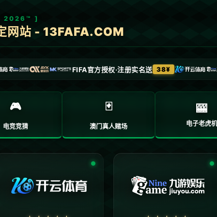
NEWS
网首页
关于我们
产品中心
新闻中心