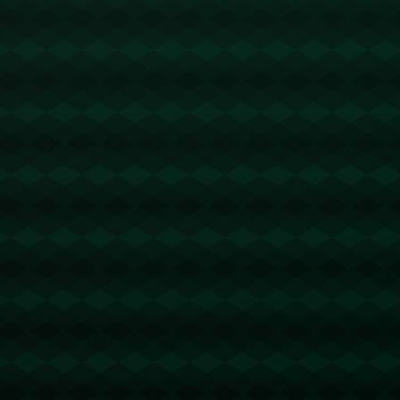
，博格丹现状堪忧！**
击败布鲁克林篮网，展现出强大实力。这场比赛不仅决定了两队
关注。**
伦纳德**为核心的防守体系成功限制了篮网核心球员的表现，使
因之一。米尔斯不仅在三分线外频频开火，还在关键时刻完成了几
的施展空间。
**的出色协作。两位核心球员在场上的默契配合以及对比赛节奏
坚实基础。