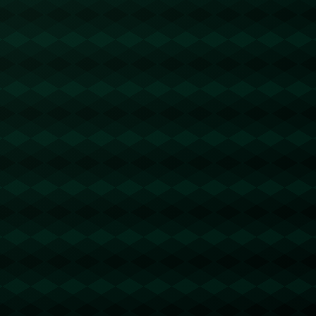
的短期命运，也为双方的未来走势提供了观察窗口。**
其得分效率大打折扣。这种稳固的防守策略表明快船在
次关键防守，成为比赛的意外惊喜。他的状态提升无疑增
的掌控，使得快船的进攻行云流水。这种阵容的化学反应不