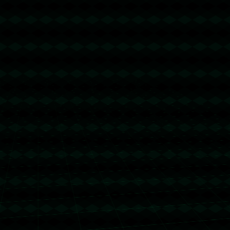
关于企业
新闻中心
公司简介
集团新闻
企业文化
公司动态
资质荣誉
行业资讯
合作伙伴
政策法规
产品展示
联系我们
家用型
联系方式
商用型
在线留言
工业性