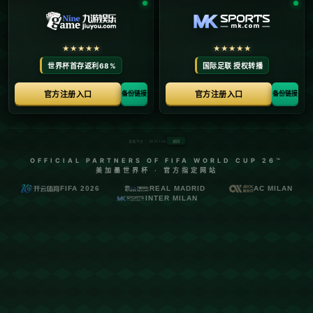
新闻中心
NEWS
公司新闻
行业资讯
篮网主帅：卡梅隆-托马斯在5对5训练中表现不
错 将很快回归.
2026-06-11
**篮网主帅：卡梅隆-托马斯在5对5训练中表现不错 将很快回
归**
随着NBA新赛季的临近，关于布鲁克林篮网队的消息无疑成
为了球迷们关注的焦点。而其中，*卡梅隆-托马斯*的回归对