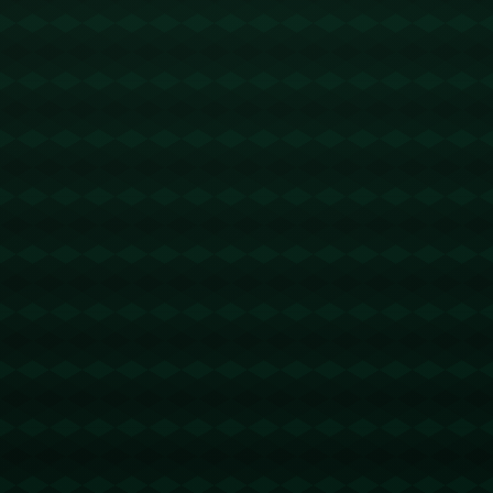
的案例让我们更期待托马斯的**重返赛场**，以及他能在未来
的比赛中带领篮网获得佳绩。
**篮网队**在新赛季的目标不仅仅是普通的胜利，他们希望在
全联盟中建立起属于自己的霸主地位。而卡梅隆-托马斯作为
球队的重要一员，他的发挥无疑将对球队的整体表现产生深
远影响。有着杰出得分天赋的托马斯，能否在关键时刻挺身
而出，是篮网在关键比赛中的胜负手之一。
当然，托马斯并未将自己的目光局限于个人表现。他在接受
媒体采访时表示，会与队友们保持紧密合作，提高整体协作
水平，以期为球队的胜利贡献力量。**团队合作**在篮球比赛
中至关重要，尤其是在竞争激烈的NBA赛场。对于篮网队而
言，卡梅隆-托马斯的积极态度和团队意识，将成为推动球队
前进的重要动力。
篮网队主帅也表示，托马斯的回归将增强球队在外线的得分