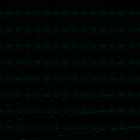
产品展示
联系我们
家用型
联系方式
商用型
在线留言
工业性
010-7514751
全国热线：
联系地址：湖北省恩施土家族苗族自治州巴东县溪丘湾乡